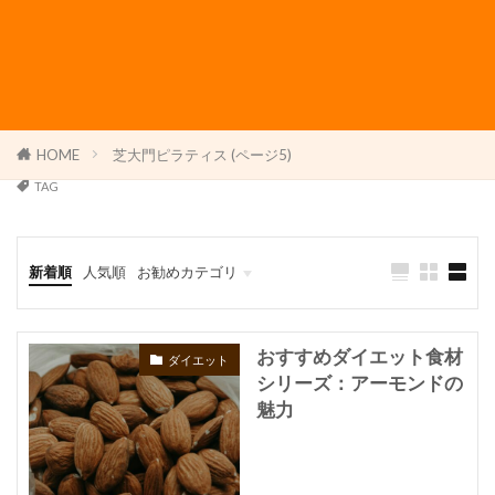
HOME
芝大門ピラティス (ページ5)
TAG
新着順
人気順
お勧めカテゴリ
パーソナルトレーニング・パーソナルジム
ダイエット
トレーニング
よもぎ蒸し
おすすめダイエット食材
ダイエット
シリーズ：アーモンドの
魅力