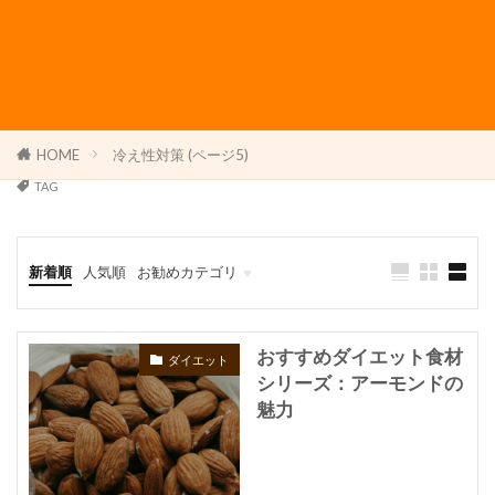
HOME
冷え性対策 (ページ5)
TAG
新着順
人気順
お勧めカテゴリ
パーソナルトレーニング・パーソナルジム
ダイエット
トレーニング
よもぎ蒸し
おすすめダイエット食材
ダイエット
シリーズ：アーモンドの
魅力