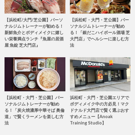
【浜松町/大門/芝公園】パーソ
【浜松町・大門・芝公園】パー
ナルジムトレーナーが勧める！
ソナルジムトレーナーが勧め
新鮮魚介とボディメイクに嬉し
る！「銀だこハイボール酒場 芝
い栄養満点ランチ『魚屋の居酒
大門店」でヘルシーに楽しむ方
屋 魚錠 芝大門店』
法
【浜松町・大門・芝公園】パー
浜松町・大門・芝公園エリアで
ソナルジムトレーナーが勧め
ボディメイク中の方必見！マク
る！「炭火焼濃厚中華そば 奥倫
ドナルド大門店で賢く選ぶおす
道」で賢くラーメンを楽しむ方
すめメニュー【Anoak
法
Training Studio】