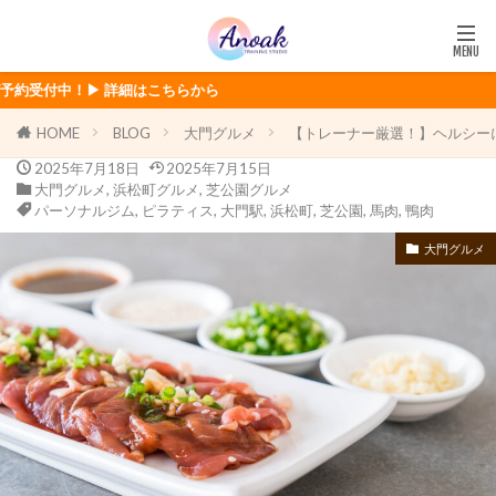
▶ 詳細はこちらから
HOME
BLOG
大門グルメ
【トレーナー厳選！】ヘルシー
2025年7月18日
2025年7月15日
大門グルメ
,
浜松町グルメ
,
芝公園グルメ
パーソナルジム
,
ピラティス
,
大門駅
,
浜松町
,
芝公園
,
馬肉
,
鴨肉
大門グルメ