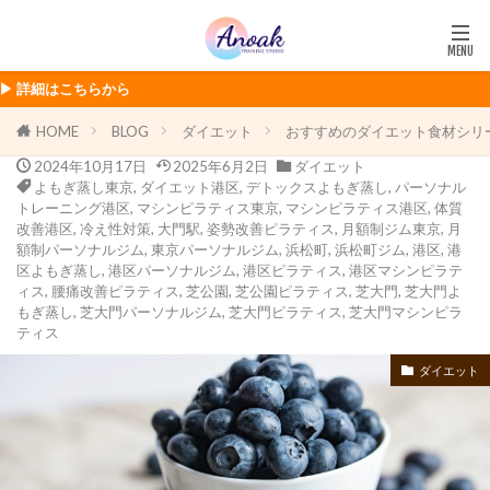
ちらから
HOME
BLOG
ダイエット
おすすめのダイエット食材シリー
2024年10月17日
2025年6月2日
ダイエット
よもぎ蒸し東京
,
ダイエット港区
,
デトックスよもぎ蒸し
,
パーソナル
トレーニング港区
,
マシンピラティス東京
,
マシンピラティス港区
,
体質
改善港区
,
冷え性対策
,
大門駅
,
姿勢改善ピラティス
,
月額制ジム東京
,
月
額制パーソナルジム
,
東京パーソナルジム
,
浜松町
,
浜松町ジム
,
港区
,
港
区よもぎ蒸し
,
港区パーソナルジム
,
港区ピラティス
,
港区マシンピラテ
ィス
,
腰痛改善ピラティス
,
芝公園
,
芝公園ピラティス
,
芝大門
,
芝大門よ
もぎ蒸し
,
芝大門パーソナルジム
,
芝大門ピラティス
,
芝大門マシンピラ
ティス
ダイエット